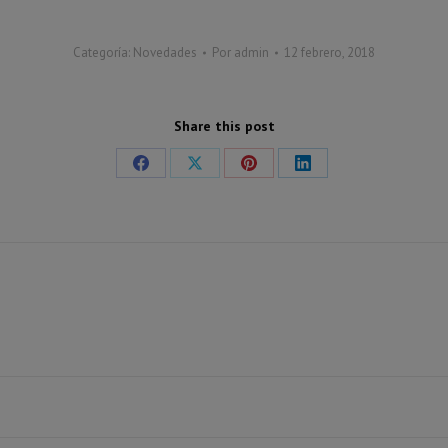
Categoría:
Novedades
Por
admin
12 febrero, 2018
Share this post
Share
Share
Share
Share
on
on
on
on
Facebook
X
Pinterest
LinkedIn