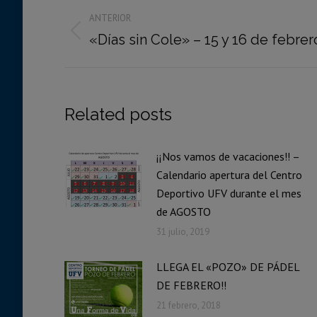
Navegación
ANTERIOR
entre
Publicación
«Días sin Cole» – 15 y 16 de febrer
publicaciones
anterior:
Related posts
¡¡Nos vamos de vacaciones!! –
Calendario apertura del Centro
Deportivo UFV durante el mes
de AGOSTO
31 julio, 2019
LLEGA EL «POZO» DE PÁDEL
DE FEBRERO!!
21 febrero, 2018