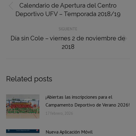
entre
Calendario de Apertura del Centro
Publicación
publicaciones
Deportivo UFV – Temporada 2018/19
anterior:
SIGUIENTE
Día sin Cole – viernes 2 de noviembre de
Publicación
2018
siguiente:
Related posts
¡Abiertas las inscripciones para el
Campamento Deportivo de Verano 2026!
17 febrero, 2026
Nueva Aplicación Móvil