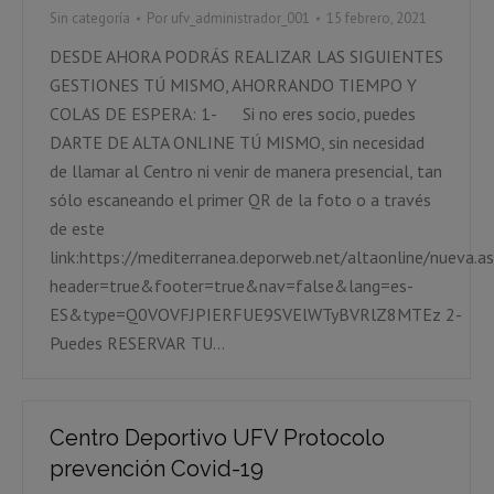
Sin categoría
Por
ufv_administrador_001
15 febrero, 2021
DESDE AHORA PODRÁS REALIZAR LAS SIGUIENTES
GESTIONES TÚ MISMO, AHORRANDO TIEMPO Y
COLAS DE ESPERA: 1- Si no eres socio, puedes
DARTE DE ALTA ONLINE TÚ MISMO, sin necesidad
de llamar al Centro ni venir de manera presencial, tan
sólo escaneando el primer QR de la foto o a través
de este
link:https://mediterranea.deporweb.net/altaonline/nueva.a
header=true&footer=true&nav=false&lang=es-
ES&type=Q0VOVFJPIERFUE9SVElWTyBVRlZ8MTEz 2-
Puedes RESERVAR TU…
Centro Deportivo UFV Protocolo
prevención Covid-19