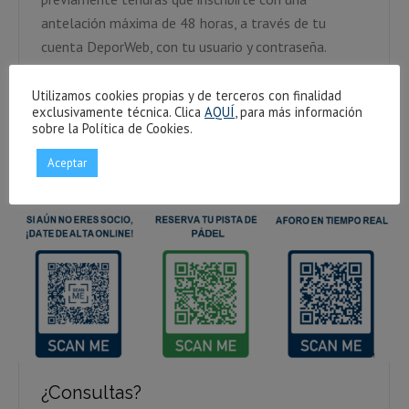
antelación máxima de 48 horas, a través de tu
cuenta DeporWeb, con tu usuario y contraseña.
Importantísimo cancelar la reserva si no se va a
asistir,…
Utilizamos cookies propias y de terceros con finalidad
exclusivamente técnica. Clica
AQUÍ
, para más información
sobre la Política de Cookies.
Aceptar
¿Consultas?