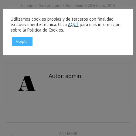
Categoría:
Sin categoría
Por
admin
28 febrero, 2018
Utilizamos cookies propias y de terceros con finalidad
exclusivamente técnica. Clica
AQUÍ
, para más información
Share this post
sobre la Política de Cookies.
Aceptar
Share
Share
Share
Share
on
on
on
on
Facebook
X
Pinterest
LinkedIn
Autor:
admin
Navegación
ANTERIOR