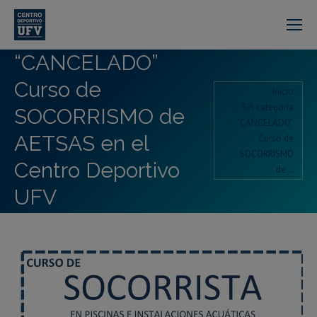
“CANCELADO”
Curso de
Estás aquí:
Inicio
Sin categoría
SOCORRISMO de
“CANCELADO”
AETSAS en el
Curso de
SOCORRISMO
Centro Deportivo
de…
UFV