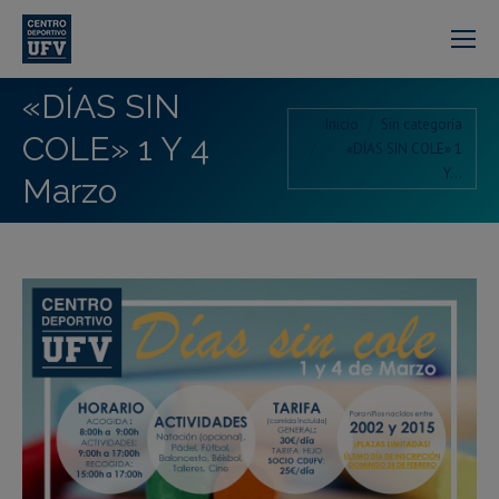
«DÍAS SIN
Estás aquí:
Inicio
Sin categoría
COLE» 1 Y 4
«DÍAS SIN COLE» 1
Y…
Marzo