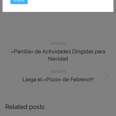
Aceptar
Navegación
ANTERIOR
entre
«Parrilla» de Actividades Dirigidas para
Publicación
publicaciones
Navidad
anterior:
SIGUIENTE
Llega el «Pozo» de Febrero!!!
Publicación
siguiente:
Related posts