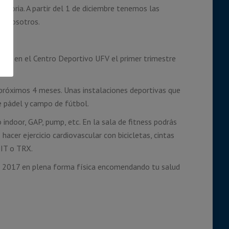
itoria. A partir del 1 de diciembre tenemos las
on nosotros.
ibes en el Centro Deportivo UFV el primer trimestre
 próximos 4 meses. Unas instalaciones deportivas que
de pádel y campo de fútbol.
o indoor, GAP, pump, etc. En la sala de fitness podrás
acer ejercicio cardiovascular con bicicletas, cintas
IIT o TRX.
el 2017 en plena forma física encomendando tu salud