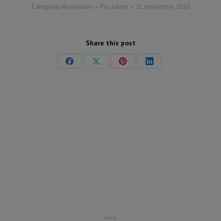
Categoría:
Novedades
Por
admin
21 noviembre, 2016
Share this post
Share
Share
Share
Share
on
on
on
on
Facebook
X
Pinterest
LinkedIn