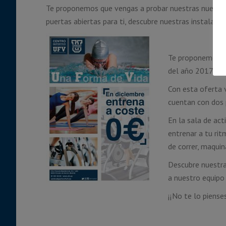
Te proponemos que vengas a probar nuestras nuevas in
puertas abiertas para ti, descubre nuestras instalaci
Te proponemos ta
del año 2017: ve
Con esta oferta 
cuentan con dos p
En la sala de act
entrenar a tu rit
de correr, maquin
Descubre nuestra
a nuestro equipo
¡¡No te lo piense