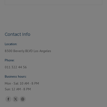
Contact Info
Location:
8500 Beverly BLVD Los Angeles
Phone:
011 322 44 56
Business hours:
Mon - Sat: 10 AM - 8 PM
Sun: 12 AM - 8 PM
Encuéntranos en:
Facebook
X
Dribbble