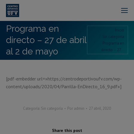
Programa en
Estás aquí:
Inicio
Sin categoría
directo – 27 de abril
Programa en
al 2 de mayo
directo – 27…
[pdf-embedder url=»https://centrodeportivoufv.com/wp-
content/uploads/2020/04/Parrilla-EnDirecto_16_9.pdf»]
Categoría:
Sin categoría
Por
admin
27 abril, 2020
Share this post