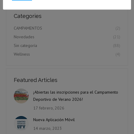
Categories
CAMPAMENTOS
(2)
Novedades
(21)
Sin categoría
(88)
Wellness
(4)
Featured Articles
¡Abiertas las inscripciones para el Campamento
Deportivo de Verano 2026!
17 febrero, 2026
Nueva Aplicación Móvil
14 marzo, 2023