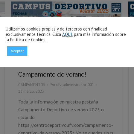
Utilizamos cookies propias y de terceros con finalidad
exclusivamente técnica. Clica
AQUÍ
, para más información sobre
la Política de Cookies.
Aceptar
Campamento de verano!
CAMPAMENTOS
Por
ufv_administrador_001
13 marzo, 2023
Toda la información en nuestra pestaña
Campamento Deportivo de verano 2023 o
clicando
https://centrodeportivoufv.com/campamento-
deportivo-de-verano-2023/ No te quedes sin tu