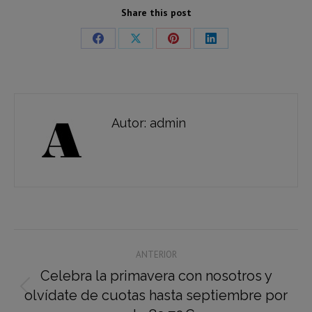
Share this post
Share
Share
Share
Share
on
on
on
on
Facebook
X
Pinterest
LinkedIn
Autor:
admin
Navegación
ANTERIOR
entre
Celebra la primavera con nosotros y
publicaciones
olvídate de cuotas hasta septiembre por
Publicación