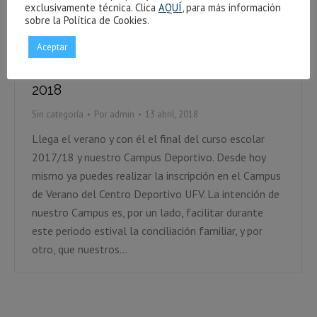
exclusivamente técnica. Clica
AQUÍ
, para más información
sobre la Política de Cookies.
Aceptar
Campus Deportivo CD-UFV – Verano
2018
Sin categoría
Por
admin
13 abril, 2018
Llega el verano y con él el final del curso escolar
2017/18 y nuestro Campus Deportivo. Desde hoy
mismo ya puedes realizar la inscripción en el Campus
de Verano del Centro Deportivo UFV. La intención de
nuestro Campus es, por un lado, facilitar durante
este periodo estival la conciliación familiar, y por
otro, que nuestros…