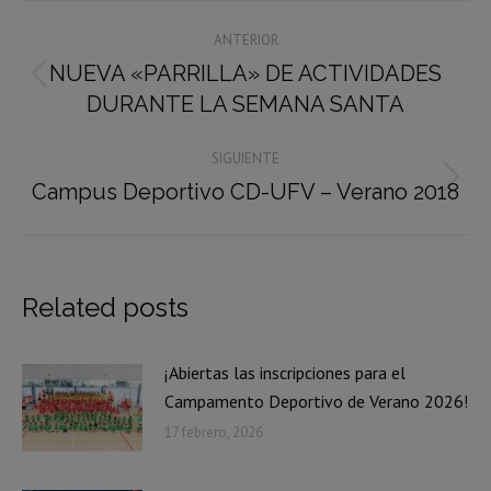
Navegación
ANTERIOR
entre
NUEVA «PARRILLA» DE ACTIVIDADES
Publicación
publicaciones
DURANTE LA SEMANA SANTA
anterior:
SIGUIENTE
Campus Deportivo CD-UFV – Verano 2018
Publicación
siguiente:
Related posts
¡Abiertas las inscripciones para el
Campamento Deportivo de Verano 2026!
17 febrero, 2026