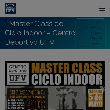
I Master Class de
Estás aquí:
Inicio
Sin categoría
Ciclo Indoor – Centro
I Master
Class de
Deportivo UFV
Ciclo…