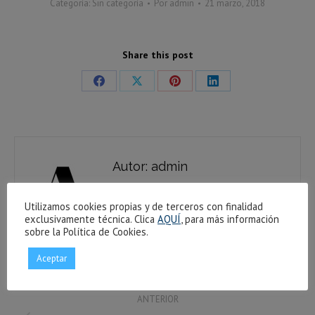
Categoría:
Sin categoría
Por
admin
21 marzo, 2018
Share this post
Share
Share
Share
Share
on
on
on
on
Facebook
X
Pinterest
LinkedIn
Autor:
admin
Utilizamos cookies propias y de terceros con finalidad
exclusivamente técnica. Clica
AQUÍ
, para más información
sobre la Política de Cookies.
Aceptar
Navegación
ANTERIOR
entre