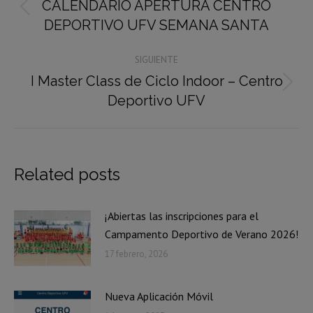
CALENDARIO APERTURA CENTRO
Publicación
publicaciones
DEPORTIVO UFV SEMANA SANTA
anterior:
SIGUIENTE
I Master Class de Ciclo Indoor – Centro
Publicación
Deportivo UFV
siguiente:
Related posts
¡Abiertas las inscripciones para el
Campamento Deportivo de Verano 2026!
17 febrero, 2026
Nueva Aplicación Móvil