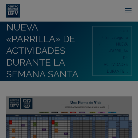
NUEVA
Estás aquí:
Inicio
«PARRILLA» DE
Sin categoría
NUEVA
ACTIVIDADES
«PARRILLA»
DE
DURANTE LA
ACTIVIDADES
DURANTE…
SEMANA SANTA