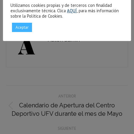
Utilizamos cookies propias y de terceros con finalidad
Share
Share
Share
Share
exclusivamente técnica. Clica
AQUÍ
, para más información
sobre la Política de Cookies.
on
on
on
on
Facebook
X
Pinterest
LinkedIn
Aceptar
Autor:
admin
Navegación
ANTERIOR
entre
Calendario de Apertura del Centro
Publicación
publicaciones
Deportivo UFV durante el mes de Mayo
anterior:
SIGUIENTE