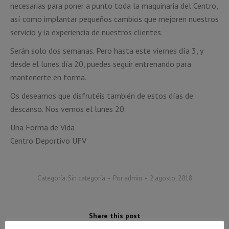
necesarias para poner a punto toda la maquinaria del Centro,
así como implantar pequeños cambios que mejoren nuestros
servicio y la experiencia de nuestros clientes.
Serán solo dos semanas. Pero hasta este viernes día 3, y
desde el lunes día 20, puedes seguir entrenando para
mantenerte en forma.
Os deseamos que disfrutéis también de estos días de
descanso. Nos vemos el lunes 20.
Una Forma de Vida
Centro Deportivo UFV
Categoría:
Sin categoría
Por
admin
2 agosto, 2018
Share this post