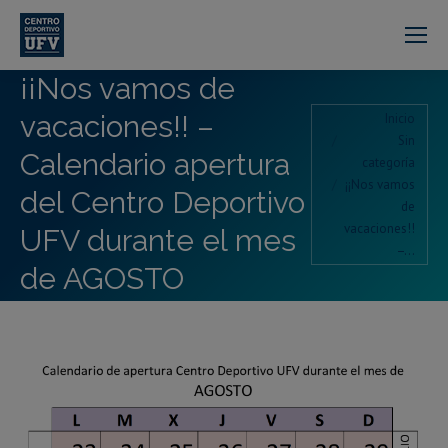
¡¡Nos vamos de
Estás aquí:
vacaciones!! –
Inicio
Sin
Calendario apertura
categoría
¡¡Nos vamos
del Centro Deportivo
de
vacaciones!!
UFV durante el mes
–…
de AGOSTO